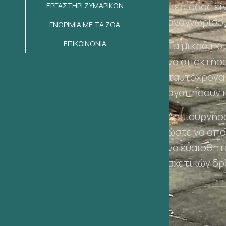
περίοδος είν
ΕΡΓΑΣΤΗΡΙ ΖΥΜΑΡΙΚΩΝ
αναγνωρίσου
ΓΝΩΡΙΜΙΑ ΜΕ ΤΑ ΖΩΑ
Τα μικρά πα
ΕΠΙΚΟΙΝΩΝΙΑ
να αποκτήσο
ταυτόχρονα 
αγαπήσουν κ
Δημιουργήσα
ώστε να απο
να ευαισθητ
σχετικών δρ