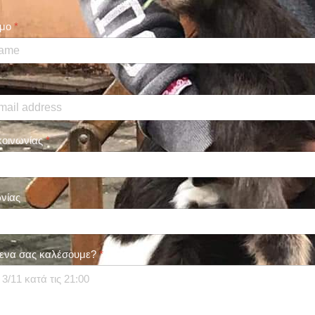
υμο
*
κοινωνίας
*
νίας
ενα σας καλέσουμε?
*