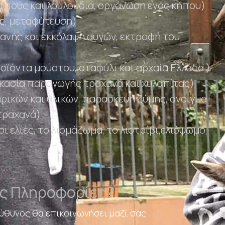
ρπούς και λουλούδια, οργάνωση ενός κήπου)
ες, μεταφύτευση)
ανής και εκκόλαψη αυγών, εκτροφή του
ροϊόντα μούστου, σταφύλι και αρχαία Ελλάδα )
ικασία παραγωγής τραχανά και χυλοπίτας)
ικών και υλικών, παρασκευή ζύμης, άνοιγμα
 τραχανά)
οι ελιές, το λιομάζωμα, το λιοτρίβι,ελιόψωμο,
ες Πληροφορίες?
ύθυνος θα επικοινωνήσει μαζί σας