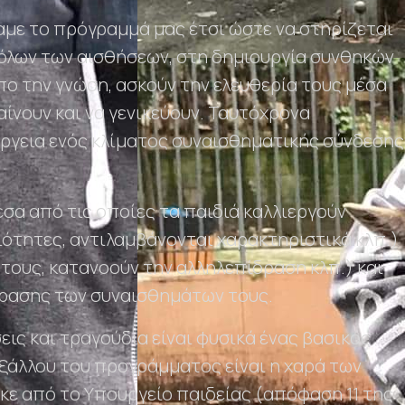
με το πρόγραμμά μας έτσι ώστε να στηρίζεται
 όλων των αισθήσεων, στη δημιουργία συνθηκών
πο την γνώση, ασκούν την ελευθερία τους μέσα
ίνουν και να γενικεύουν. Ταυτόχρονα
έργεια ενός κλίματος συναισθηματικής σύνδεσης
α από τις οποίες τα παιδιά καλλιεργούν
διότητες, αντιλαμβάνονται χαρακτηριστικά κλπ.)
 τους, κατανοούν την αλληλεπίδραση κλπ.) και
ρασης των συναισθημάτων τους.
εις και τραγούδια είναι φυσικά ένας βασικός
ξάλλου του προγράμματος είναι η χαρά των
κε από το Υπουργείο παιδείας (απόφαση 11 της