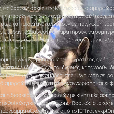
 τις βασικές αρχές της Μοντεσσόρι διαμορφώσα
ική προσέγγιση, στην ανάπτυξη και καλλιέργεια
ποίες τα παιδιά ανακαλύπτουν με παιγνιώδη τρό
ας ομάδας, μαθαίνουν να παρατηρούν, να συμπερα
ε εκείνες τις συνθήκες που οδηγούν στην καλλι
με τη γνώση.
ημιουργούμε προσομοιώσεις αγροτικής ζωής μέσ
γνωστικές (διαχειρίζονται έννοιες, κατανοούν ι
ές (λειτουργούν σε ομάδες, περιμένουν τη σειρά
διαμορφώνουν δεξιότητες αναγνώρισης και έκφ
και η διασκέδαση των παιδιών με κινητικές ασκήσ
 μεθοδολογικής προσέγγισης. Βασικός στόχος ε
 πρόγραμμα αξιολογήθηκε από το ΙΕΠ και εγκρίθη