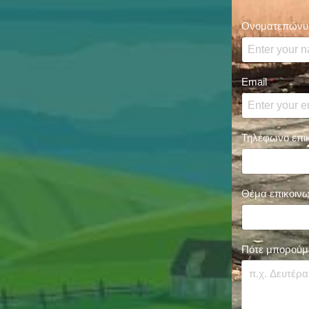
Ονοματεπών
Email
*
Τηλέφωνο επι
Θέμα επικοινω
Πότε μπορούμ