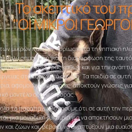
Το σκεπτικό του 
"ΟΙ ΜΙΚΡΟΙ ΓΕΩΡΓ
των μικρών παιδιών, κυρίως κατά τη νηπιακή ηλι
ναι πολύ σημαντική για τη διαμόρφωση της ταυτ
ωνικής συμπεριφοράς καθώς και για την ανάπτ
έργειας στο κοινωνικό σύνολο. Τα παιδιά σε αυτή
ρια, αφομοιώνουν έννοιες, αποκτούν γνώσεις για
ικό μοντέλο συμπεριφοράς.
όλα τα παραπάνω θεωρούμε ότι σε αυτή την περ
ι μια μοναδική ευκαιρία για να αποκτήσουν μια 
 και ζώων και, βέβαια, να αναπτύξουν μια ευαίσ