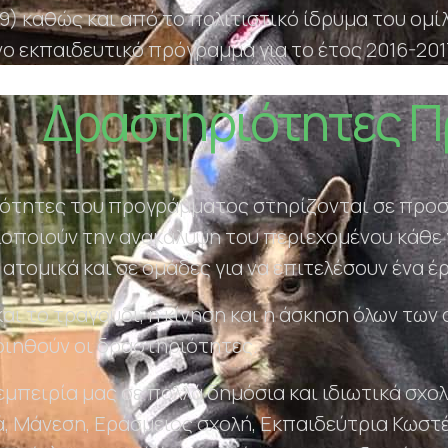
9) καθώς και από το πολιτιστικό ίδρυμα του ομ
ο εκπαιδευτικό πρόγραμμα για το έτος 2016-201
Δραστηριότητες 
ότητες του προγράμματος στηρίζονται σε προσ
ιοποιούν την ανακάλυψη του περιεχομένου κάθε 
ατομικά και σε ομάδες για να επιτελέσουν ένα έ
και το τραγούδι, η κίνηση και η άσκηση όλων των
ιηθούν οι δραστηριότητες.
εμπειρία μας σε πολλά δημόσια και ιδιωτικά σχο
ά, Μάνεση, Εράσμειος σχολή, Εκπαιδεύτρια Κωστ