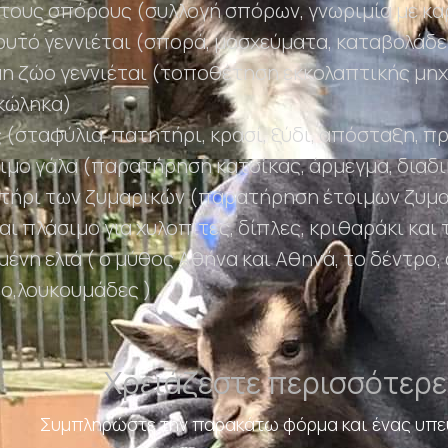
τους σπόρους (συλλογή σπόρων, γνωριμία με κα
φυτό γεννιέται (σπορά, μοσχεύματα, καταβολάδ
η ζώο γεννιέται (τοποθέτηση εκκολαπτικής μηχ
κώληκα)
 (σταφύλια, πατητήρι, κρασί, ξύδι, απόσταξη, π
ιμο γάλα (παρατήρηση κατσίκας, άρμεγμα, διαδ
τήρι των ζυμαρικών (παρατήρηση έτοιμων ζυμαρ
αι πλάσιμο για χυλοπίτες, δίπλες, κριθαράκι και
ένη ελιά ( ο μύθος Αθήνα και Αθηνά, το δέντρο, 
ο,λουκουμάδες )
Χρειάζεστε περισσότερ
Συμπληρώστε την παρακάτω φόρμα και ένας υπε