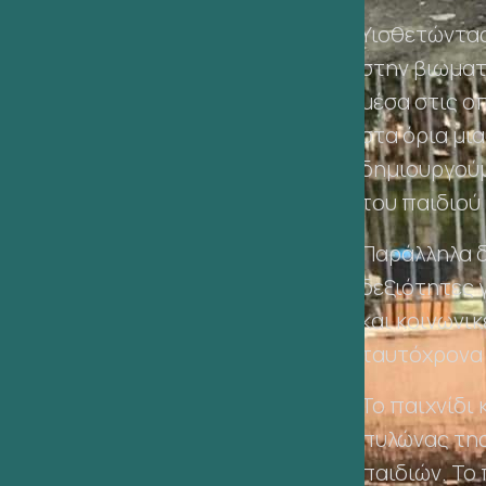
Υιοθετώντας
στην βιωματ
μέσα στις ο
στα όρια μι
δημιουργούμ
του παιδιού 
Παράλληλα δ
δεξιότητες 
και κοινωνικ
ταυτόχρονα 
Το παιχνίδι 
πυλώνας της
παιδιών. Το