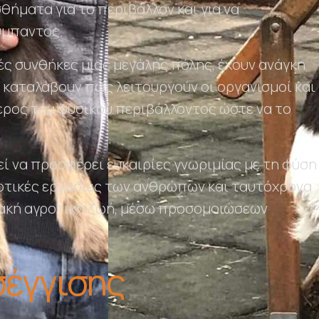
θήματα για το περιβάλλον και για να
ύμπαντος.
ές συνθήκες μιας μεγάλης πόλης, έχουν ανάγκη
α καταλάβουν πώς λειτουργούν οι οργανισμοί και
έρος του φυσικού περιβάλλοντος ώστε να το
ί να προσφέρει ευκαιρίες γνωριμίας με τη φύση
γροτικές εργασίες των ανθρώπων και ταυτόχρονα
ιακή αγροτική ζωή, μέσω προσομοιώσεων
έγγισης