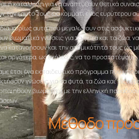
αι η κατάλληλη για να αναπτύξουν θετικά συναισ
ν τον εαυτό τους ως κομμάτι ενός ευρύτερου σ
ιδιά, κυρίως αυτά που μεγαλώνουν στις ασφυκτικ
υν βιωματικά γνώσεις για τα φυτά και τα ζώα, ν
να κατανοήσουν και την ατομικότητά τους ως μ
αι αργότερα, ως ενήλικες, να το προστατέψουν.
με έτσι ένα εκπαιδευτικό πρόγραμμα που μπορε
κτήσουν γνώσεις για τα φυτά, τα ζώα και τις α
οποιηθούν βιωματικά με την ελληνική παραδοσ
άσεων.
Μέθοδο προσ