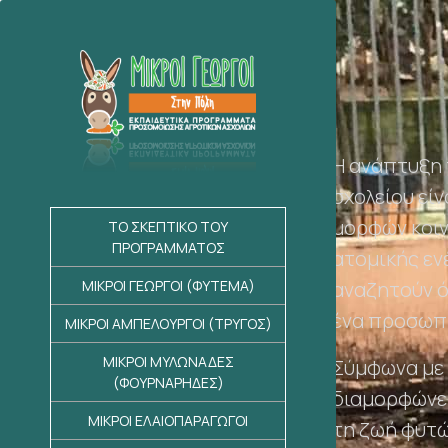
Η ανάπτυξη 
σχολείου εί
μορφών κοιν
ΤΟ ΣΚΕΠΤΙΚΟ ΤΟΥ
ΠΡΟΓΡΑΜΜΑΤΟΣ
ατομικής εν
αναζητούν ό
ΜΙΚΡΟΙ ΓΕΩΡΓΟΙ (ΦΥΤΕΜΑ)
ένα προσωπ
ΜΙΚΡΟΙ ΑΜΠΕΛΟΥΡΓΟΙ (ΤΡΥΓΟΣ)
ΜΙΚΡΟΙ ΜΥΛΩΝΑΔΕΣ
Σύμφωνα με 
(ΦΟΥΡΝΑΡΗΔΕΣ)
διαμορφώνετα
ΜΙΚΡΟΙ ΕΛΑΙΟΠΑΡΑΓΩΓΟΙ
τη ζωή φυτών