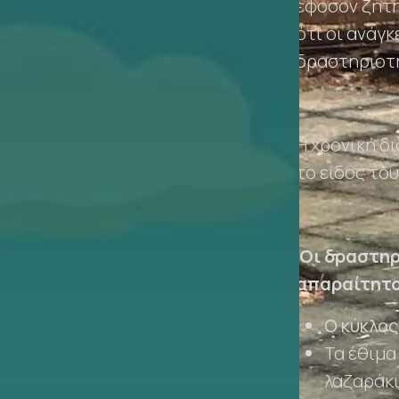
εφοσον ζητη
ότι οι ανάγ
δραστηριοτ
Η χρονική δ
το είδος το
Οι δραστηρι
απαραίτητο 
Ο κύκλος
Τα έθιμα
λαζαράκ