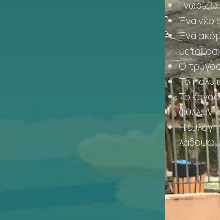
Γνωρίζω 
Ένα νέο 
Ένα ακόμ
μεταξοσ
Ο τρύγος
Το πολύτ
Το εργασ
φύλλων κ
Η ευλογημ
λαδόψωμ