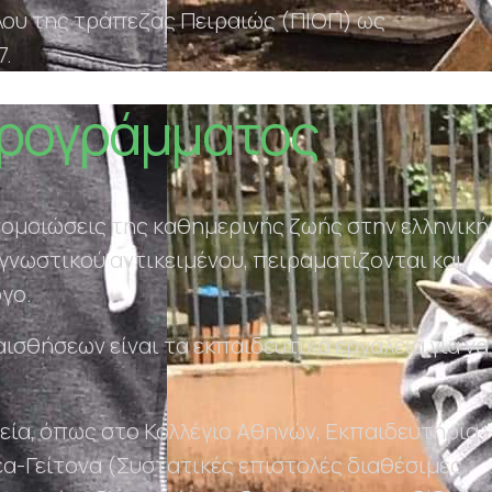
ίλου της τράπεζας Πειραιώς (ΠΙΟΠ) ως
7.
Προγράμματος
ομοιώσεις της καθημερινής ζωής στην ελληνική
γνωστικού αντικειμένου, πειραματίζονται και
ργο.
 αισθήσεων είναι τα εκπαιδευτικά εργαλεία για να
λεία, όπως στο Κολλέγιο Αθηνών, Εκπαιδευτήρια
έα-Γείτονα (Συστατικές επιστολές διαθέσιμες