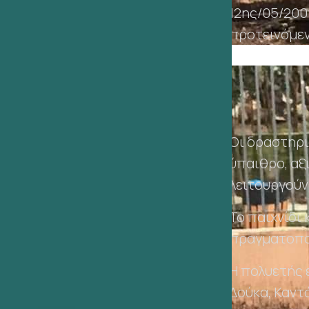
12ης/05/200
προτεινόμεν
Οι δραστηρι
ύπαιθρο, αξ
λειτουργούν 
Το παιχνίδι 
πραγματοπο
Η πολυετής 
Δούκα, Καντ