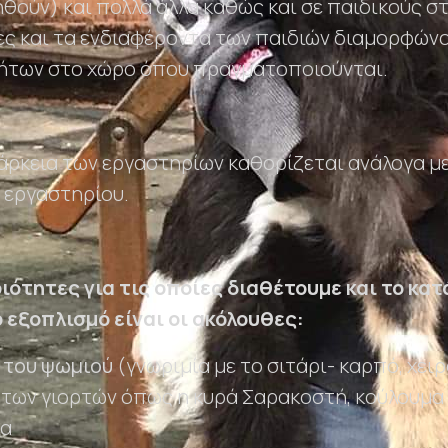
θούν) και πολλά άλλα καθώς και σε παιδικούς στ
κες και τα ενδιαφέροντα των παιδιών διαμορφώνο
ήτων στο χώρο όπου πραγματοποιούνται.
ιάρκεια των εργαστηρίων καθορίζεται ανάλογα με
υ εργαστηρίου.
ότητες για τις οποίες διαθέτουμε και το κατ
εξοπλισμό είναι οι ακόλουθες:
 του ψωμιού
(γνωριμία με το σιτάρι- καρπό, χει
 των γιορτών όπως η κυρά Σαρακοστή, κούλουμα
ια