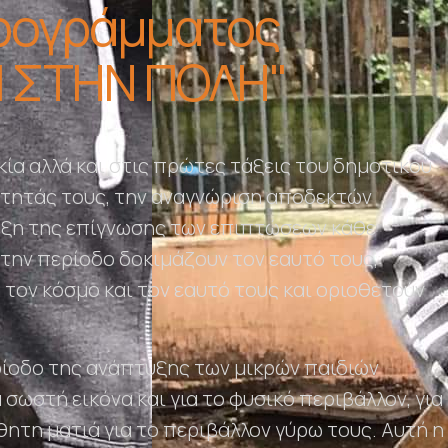
προγράμματος
ΟΙ ΣΤΗΝ ΠΟΛΗ"
κία αλλά και στις πρώτες τάξεις του δημοτικού
ότητάς τους, την αναγνώριση αποδεκτών
υξη της επίγνωσης των επιπτώσεων κάθε
 την περίοδο δοκιμάζουν τον εαυτό τους,
 τον κόσμο και τον εαυτό τους και οριοθετούν
ίοδο της ανάπτυξης των μικρών παιδιών
σωστή εικόνα και για το φυσικό περιβάλλον, για
θητη ματιά για το περιβάλλον γύρω τους. Αυτή η