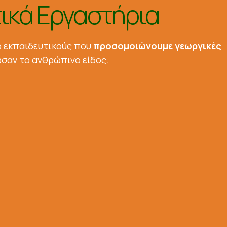
ικά Εργαστήρια
πο εκπαιδευτικούς που
προσομοιώνουμε γεωργικές
ωσαν το ανθρώπινο είδος.