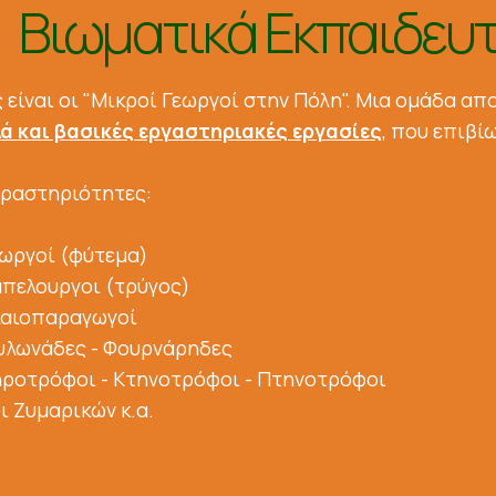
Βιωματικά Εκπαιδευτ
 είναι οι "Μικροί Γεωργοί στην Πόλη". Μια ομάδα α
ά και βασικές εργαστηριακές εργασίες
, που επιβί
Δραστηριότητες:
εωργοί (φύτεμα)
μπελουργοι (τρύγος)
λαιοπαραγωγοί
υλωνάδες - Φουρνάρηδες
ηροτρόφοι - Κτηνοτρόφοι - Πτηνοτρόφοι
 Ζυμαρικών κ.α.