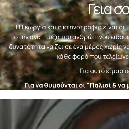
Γεια σ
Η Γεωργία και η κτηνοτροφία είναι
οι 
στην
ανάπτυξη του ανθρώπινου είδου
δυνατότητα
να ζει σε ένα μέρος χωρίς ν
κάθε
φορά που τελείωνε
Για αυτό είμαστ
Για να θυμούνται οι "Παλιοί
& να 