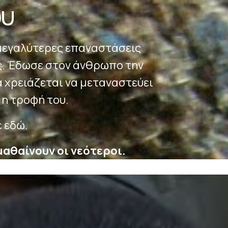
ου
μεγαλύτερες επαναστάσεις
ς.
Έδωσε στον άνθρωπο την
α
χρειάζεται να μεταναστεύει
 η τροφή του.
ε εδώ.
μαθαίνουν οι νεότεροι.