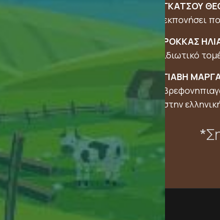
ΓΚΑΤΣΟΥ ΘΕ
εκπονήσει πο
ΡΟΚΚΑΣ ΗΛΙ
ιδιωτικό τομ
ΓΙΑΒΗ ΜΑΡΓΑ
βρεφονηπιαγω
στην ελληνικ
*
Ση